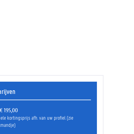
hrijven
€ 195,00
ele kortingsprijs afh. van uw profiel (zie
lmandje)