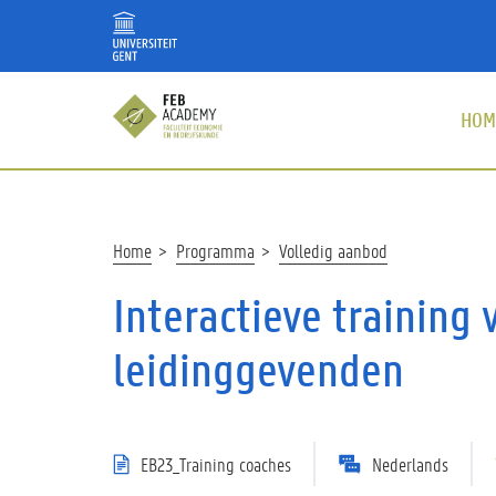
Overslaan
en
naar
de
HOM
inhoud
gaan
Kruimelpad
Home
Programma
Volledig aanbod
Interactieve training
leidinggevenden
EB23_Training coaches
Nederlands