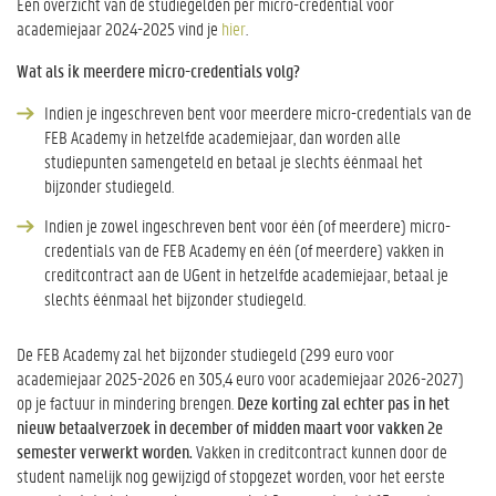
Een overzicht van de studiegelden per micro-credential voor
academiejaar 2024-2025 vind je
hier
.
Wat als ik meerdere micro-credentials volg?
Indien je ingeschreven bent voor meerdere micro-credentials van de
FEB Academy in hetzelfde academiejaar, dan worden alle
studiepunten samengeteld en betaal je slechts éénmaal het
bijzonder studiegeld.
Indien je zowel ingeschreven bent voor één (of meerdere) micro-
credentials van de FEB Academy en één (of meerdere) vakken in
creditcontract aan de UGent in hetzelfde academiejaar, betaal je
slechts éénmaal het bijzonder studiegeld.
De FEB Academy zal het bijzonder studiegeld (299 euro voor
academiejaar 2025-2026 en 305,4 euro voor academiejaar 2026-2027)
op je factuur in mindering brengen.
Deze korting zal echter pas in het
nieuw betaalverzoek in december of midden maart voor vakken 2e
semester verwerkt worden.
Vakken in creditcontract kunnen door de
student namelijk nog gewijzigd of stopgezet worden, voor het eerste