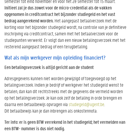
semester tot eind november en voor het 2e semester tot 15 maart.
Initieel zal je dus zowel voor de micro-credential als de vakken
opgenomen in creditcontract het bijzonder studiegeld en het vast
bedrag aangerekend worden.
Het aangepast betaalverzoek met de
korting voor het bijzonder studiegeld wordt, na controle van je definitieve
inschrijving via creditcontract, samen met het betaalverzoek voor de
studiepunten verwerkt. Er volgt dan een nieuw betalingsverzoek met het
resterend aangepast bedrag of een terugbetaling.
Wat als mijn werkgever mijn opleiding financiert?
Een betalingsverzoek is altijd gericht aan de student
Adresgegevens kunnen niet worden gewijzigd of toegevoegd op het
betalingsverzoek. Indien je bedrijf of werkgever het studiegeld wenst te
betalen, dan kan dit rechtstreeks met de gegevens die vermeld worden
op het betalingsverzoek. Je kan ook zelf de betaling in orde brengen en
daarna een betaalbewijs opvragen via
studiegeld@ugent.be
.
Dit betaalbewijs kan je dan inbrengen als onkostennota.
Ter info: er is geen BTW verrekend in het studiegeld; het vermelden van
een BTW- nummer is dus niet nodig.