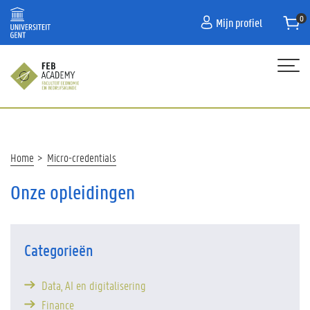
Overslaan
Mijn profiel
en
naar
de
inhoud
gaan
Hoofdnavigatie
HOME
AANBOD
Kruimelpad
Home
Micro-credentials
NIEUWSBRIEF
Onze opleidingen
CONTACT
INHOUSE
Categorieën
KMO-PORTEFEUILLE
Data, AI en digitalisering
Finance