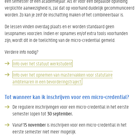
één semester of één academiejaar. Als er voor een bepaalde opleiding
verplichte aanwezigheid is, zal dat op voorhand duidelijk gecommuniceerd
worden. Zo kan je zelf de inschatting maken of het combineerbaar is.
De lessen vinden overdag plaats en er worden standaard geen
lesopnames voorzien. Indien er opnames en/of extra tools voorhanden
zijn, wordt dit in de toelichting van de micro-credential gemeld.
Verdere info nodig?
Info over het statuut werkstudent
Info over het opnemen van mastervakken voor statutaire
ambtenaren in een bevorderingstraject.
Tot wanneer kan ik inschrijven voor een micro-credential?
De reguliere inschrijvingen voor een micro-credential in het eerste
semester lopen tot
30 september.
Vanaf
15 november
is inschrijven voor een micro-credential in het
eerste semester niet meer mogelijk.